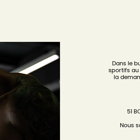
Dans le b
sportifs au
la demand
51 B
Nous s