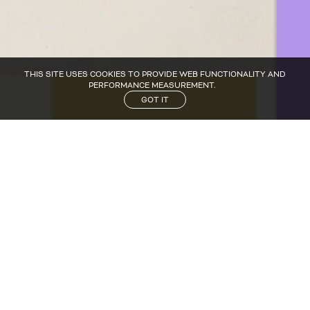
THIS SITE USES COOKIES TO PROVIDE WEB FUNCTIONALITY AND
PERFORMANCE MEASUREMENT.
GOT IT
Managing young talents.
Little Model est l’agence de mannequins de 3
mois à 16 ans où les enfants trouvent
naturellement leur place. Un terrain libre où règne
le génie sauvage de l’enfance et de l’adolescence
sur fond de créativité.
Lors des shootings photos et des productions
vidéos, l’accent est surtout mis sur la perspective
de s’amuser, de s’abandonner dans des bêtises