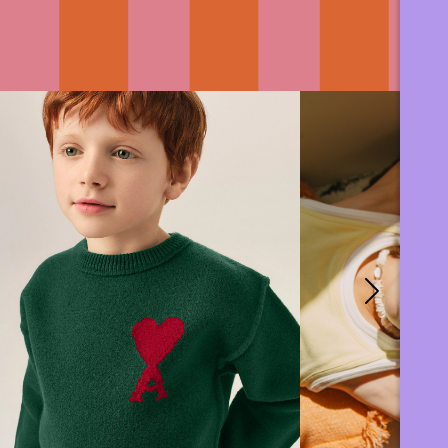
AMI PARIS X LITTLE
06
SUMMER DAY 
AOÛT
MODEL
Dans le cadre du sho
2026
Summer Day, les Pép
Marius, Pépite 2026, pose pour la
ont participé à une j
collection enfant de la maison de
imaginée par Little 
luxe AMI PARIS ❤️ Une
Management,...
expérience incroyable dont il ...