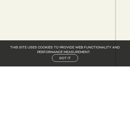
THIS SITE USES COOKIES TO PROVIDE WEB FUNCTIONALITY AND
PERFORMANCE MEASUREMENT.
GOT IT
CANDIDATURE
CANDIDATURE
NOS ACTUS
NOS ACTUS