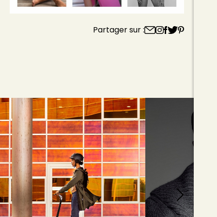
Partager sur :
PERFECT X
FOCUS - JOF
08
JUIN
DÉCATHLON
Découvrez notre 
2026
mannequin Joffrey
Yolande pour Décathlon.