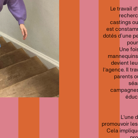
Le travail
recherc
castings ou 
est constamm
dotés d’une pe
pour
Une foi
mannequins s
devient leu
l'agence. Il tr
parents o
séa
campagnes, 
éduca
L'une 
promouvoir les 
Cela impliqu
pro