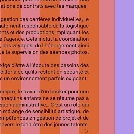
ations de contrats avec les marques.
 gestion des carrières individuelles, le
galement responsable de la logistique
ts et des productions impliquant les
l'agence. Cela inclut la coordination
, des voyages, de l'hébergement ainsi
ue la supervision des séances photos.
xige d'être à l'écoute des besoins des
eiller à ce qu'ils restent en sécurité et
s un environnement parfois exigeant.
compte, le travail d'un booker pour une
nnequins enfants ne se résume pas à
stion administrative... C'est un rôle qui
mélange de sensibilité artistique, de
ompétences en gestion de projet et de
vers le bien-être des jeunes talents.
✨