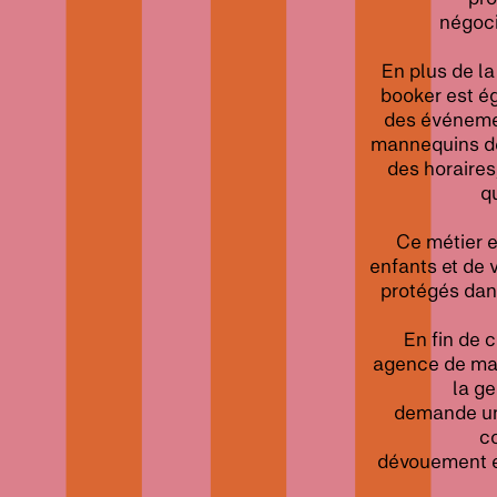
négoci
En plus de la
booker est é
des événemen
mannequins de 
des horaires
q
Ce métier e
enfants et de v
protégés dan
En fin de 
agence de ma
la ge
demande un 
c
dévouement en