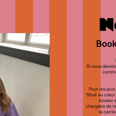
N
Book
Si nous devion
commer
Pour les plus
Situé au cœur
booker e
chargées de re
la carri