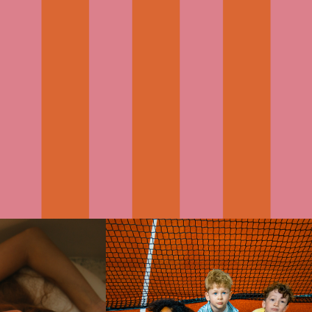
☀️
24
JEU, SET & MATCH !
27
MAI
JUIN
oting
Réunies devant l’objectif, les
2026
2026
ites 2026
Pépites 2026 se sont retrouvées
ournée
pour une nouvelle expérience
Model
placée sous le signe du ten...