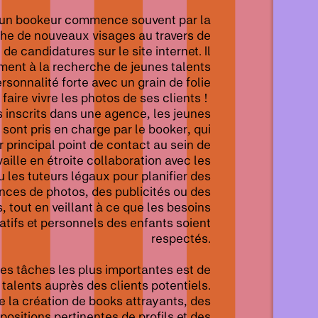
 d'un bookeur commence souvent par la
he de nouveaux visages au travers de
de candidatures sur le site internet. Il
ent à la recherche de jeunes talents
rsonnalité forte avec un grain de folie
 faire vivre les photos de ses clients !
s inscrits dans une agence, les jeunes
ont pris en charge par le booker, qui
r principal point de contact au sein de
availle en étroite collaboration avec les
u les tuteurs légaux pour planifier des
nces de photos, des publicités ou des
tout en veillant à ce que les besoins
tifs et personnels des enfants soient
respectés.
des tâches les plus importantes est de
talents auprès des clients potentiels.
e la création de books attrayants, des
positions pertinentes de profils et des