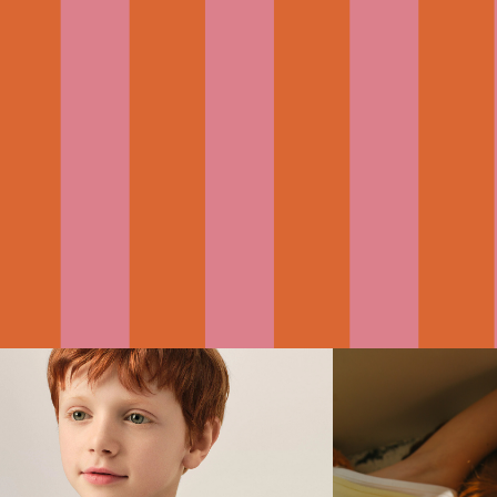
AMI PARIS X LITTLE
06
SUMMER DAY 
AOÛT
MODEL
Dans le cadre du sho
2026
Summer Day, les Pép
Marius, Pépite 2026, pose pour la
ont participé à une j
collection enfant de la maison de
imaginée par Little 
luxe AMI PARIS ❤️ Une