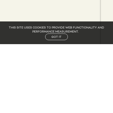
THIS SITE USES COOKIES TO PROVIDE WEB FUNCTIONALITY AND
PERFORMANCE MEASUREMENT.
GOT IT
CANDIDATURE
CANDIDATURE
NOS ACTUS
NOS ACTUS
CONTACT
CONTACT