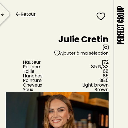
Retour
Julie Cretin
Ajouter à ma sélection
Hauteur
172
Poitrine
85
B
/83
Taille
68
Hanches
85
Pointure
38.5
Cheveux
Light brown
Yeux
Brown