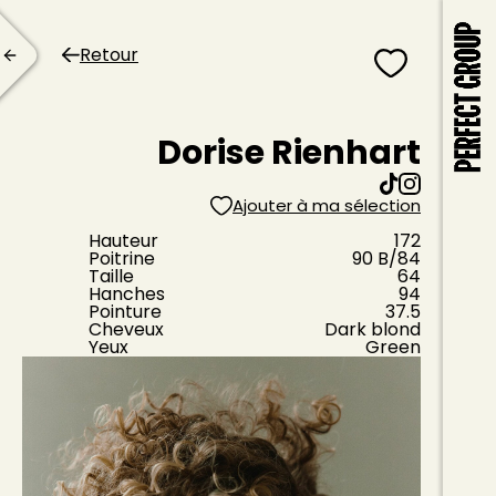
Retour
Dorise Rienhart
Ajouter à ma sélection
Hauteur
172
Poitrine
90
B
/84
Taille
64
Hanches
94
Pointure
37.5
Cheveux
Dark blond
Yeux
Green