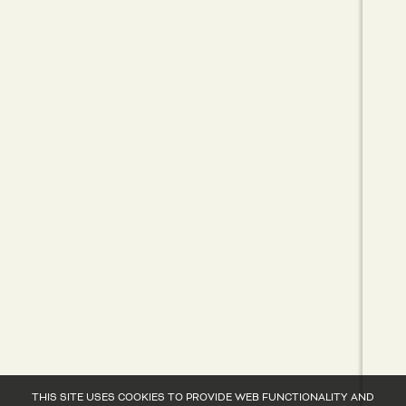
THIS SITE USES COOKIES TO PROVIDE WEB FUNCTIONALITY AND