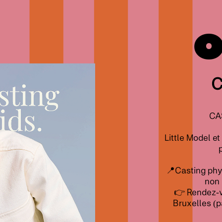
O
C
CA
Little Model e
📍Casting phys
non 
👉 Rendez-v
Bruxelles (