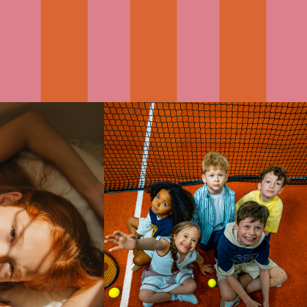
☀️
24
JEU, SET & MATCH !
27
MAY
JUNE
oting
Nos Pépites 2026 se sont
2026
2026
ites 2026
retrouvées pour une nouvelle
ournée
expérience placée sous le signe
Model
du tennis, imaginée par Little
Mo...