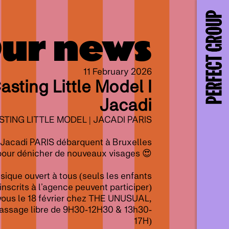
ur news
11 February 2026
asting Little Model I
Jacadi
STING LITTLE MODEL | JACADI PARIS
t Jacadi PARIS débarquent à Bruxelles
pour dénicher de nouveaux visages 😍
ique ouvert à tous (seuls les enfants
inscrits à l’agence peuvent participer)
ous le 18 février chez THE UNUSUAL,
passage libre de 9H30-12H30 & 13h30-
17H)