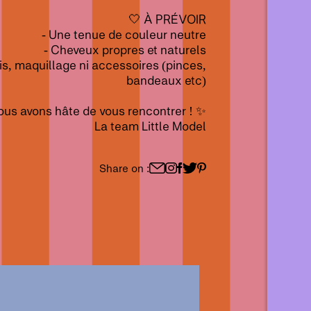
🤍 À PRÉVOIR
- Une tenue de couleur neutre
- Cheveux propres et naturels
is, maquillage ni accessoires (pinces,
bandeaux etc)
ous avons hâte de vous rencontrer ! ✨
La team Little Model
Share on :