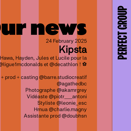
ur news
24 February 2025
Kipsta
 Hawa, Hayden, Jules et Lucile pour la
@ligue1mcdonalds et @decathlon ! ⚽
+ prod + casting @barre.studiocreatif
@agathedbc
Photographe @akamrgrey
Vidéaste @piotr___antoni
Styliste @leonie_esc
Hmua @charlie.magny
Assistante prod @doubhsn