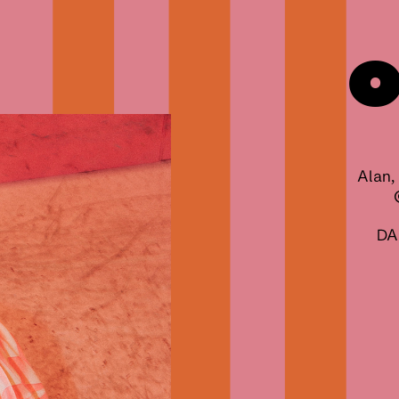
O
Alan,
DA 