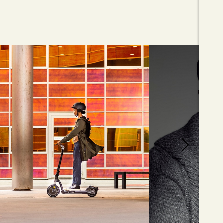
PERFECT X
FOCUS - JOF
08
JUNE
DÉCATHLON
Découvrez notre 
2026
mannequin Joffrey
Yolande pour Décathlon.