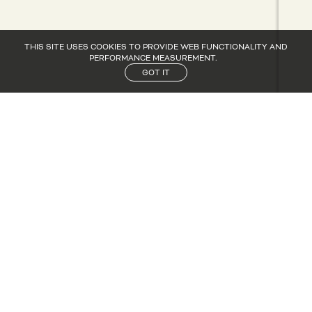
THIS SITE USES COOKIES TO PROVIDE WEB FUNCTIONALITY AND
PERFORMANCE MEASUREMENT.
GOT IT
CANDIDACY
CANDIDACY
NEWS
NEWS
CONTACT
CONTACT